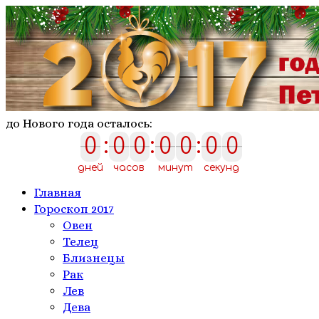
до Нового года осталось:
0
:
0
0
:
0
0
:
0
0
0
0
0
0
0
0
0
дней
часов
минут
секунд
Главная
Гороскоп 2017
Овен
Телeц
Близнецы
Рак
Лев
Дева