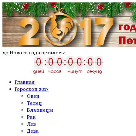
до Нового года осталось:
0
:
0
0
:
0
0
:
0
0
0
0
0
0
0
0
0
дней
часов
минут
секунд
Главная
Гороскоп 2017
Овен
Телeц
Близнецы
Рак
Лев
Дева