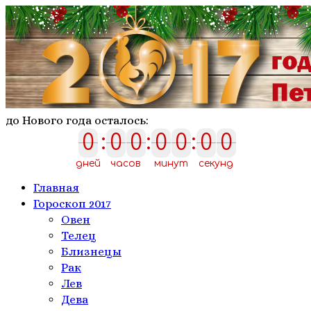
до Нового года осталось:
0
:
0
0
:
0
0
:
0
0
0
0
0
0
0
0
0
дней
часов
минут
секунд
Главная
Гороскоп 2017
Овен
Телeц
Близнецы
Рак
Лев
Дева