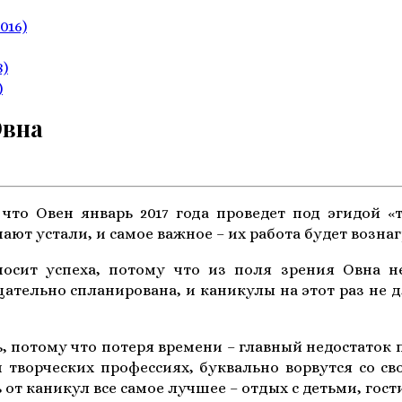
2016)
8)
)
Овна
что Овен январь 2017 года проведет под эгидой «т
нают устали, и самое важное – их работа будет возна
носит успеха, потому что из поля зрения Овна н
ательно спланирована, и каникулы на этот раз не д
ь, потому что потеря времени – главный недостаток
и творческих профессиях, буквально ворвутся со
от каникул все самое лучшее – отдых с детьми, гост