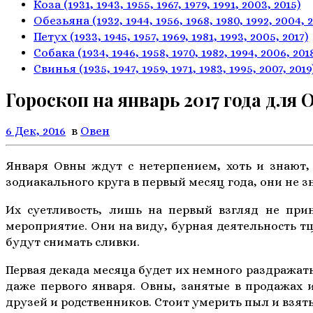
Коза
(1931, 1943, 1955, 1967,
1979, 1991, 2003, 2015)
Обезьяна
(1932, 1944, 1956, 1968,
1980, 1992, 2004, 
Петух
(1933, 1945, 1957, 1969,
1981, 1993, 2005, 2017)
Собака
(1934, 1946, 1958, 1970,
1982, 1994, 2006, 201
Свинья
(1935, 1947, 1959, 1971,
1983, 1995, 2007, 2019
Гороскоп на январь 2017 года для 
6 Дек, 2016
в
Овен
Января Овны ждут с нетерпением, хоть и знают, 
зодиакального круга в первый месяц года, они не з
Их суетливость, лишь на первый взгляд не при
мероприятие. Они на виду, бурная деятельность тщ
будут снимать сливки.
Первая декада месяца будет их немного раздражат
даже первого января. Овны, занятые в продажах 
друзей и родственников. Стоит умерить пыл и взять 