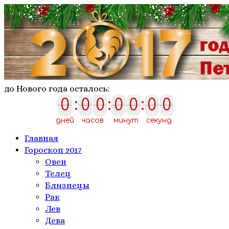
до Нового года осталось:
0
:
0
0
:
0
0
:
0
0
0
0
0
0
0
0
0
дней
часов
минут
секунд
Главная
Гороскоп 2017
Овен
Телeц
Близнецы
Рак
Лев
Дева