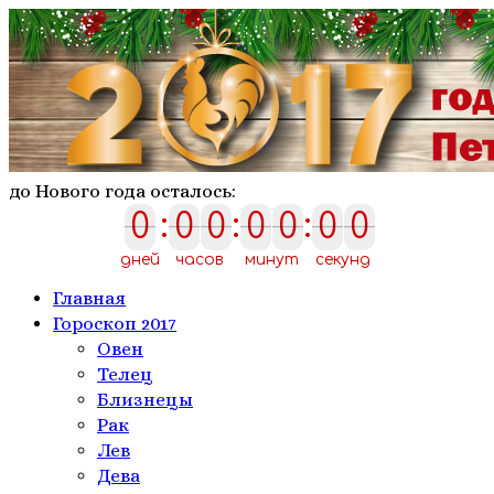
до Нового года осталось:
0
:
0
0
:
0
0
:
0
0
0
0
0
0
0
0
0
дней
часов
минут
секунд
Главная
Гороскоп 2017
Овен
Телeц
Близнецы
Рак
Лев
Дева