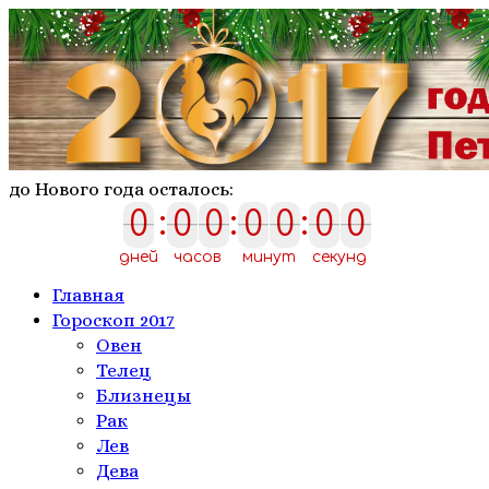
до Нового года осталось:
0
:
0
0
:
0
0
:
0
0
0
0
0
0
0
0
0
дней
часов
минут
секунд
Главная
Гороскоп 2017
Овен
Телeц
Близнецы
Рак
Лев
Дева