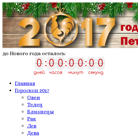
до Нового года осталось:
0
:
0
0
:
0
0
:
0
0
0
0
0
0
0
0
0
дней
часов
минут
секунд
Главная
Гороскоп 2017
Овен
Телeц
Близнецы
Рак
Лев
Дева