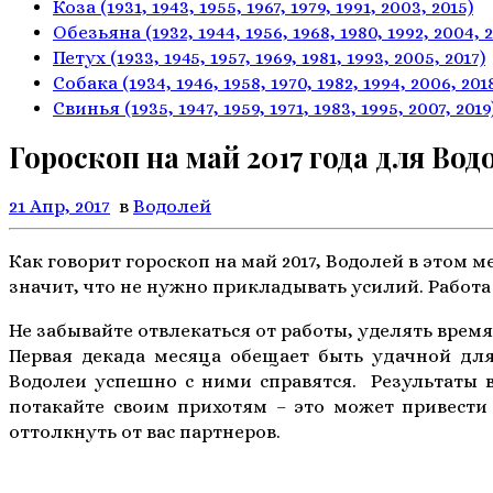
Коза
(1931, 1943, 1955, 1967,
1979, 1991, 2003, 2015)
Обезьяна
(1932, 1944, 1956, 1968,
1980, 1992, 2004, 
Петух
(1933, 1945, 1957, 1969,
1981, 1993, 2005, 2017)
Собака
(1934, 1946, 1958, 1970,
1982, 1994, 2006, 201
Свинья
(1935, 1947, 1959, 1971,
1983, 1995, 2007, 2019
Гороскоп на май 2017 года для Вод
21 Апр, 2017
в
Водолей
Как говорит гороскоп на май 2017, Водолей в этом 
значит, что не нужно прикладывать усилий. Работа 
Не забывайте отвлекаться от работы, уделять врем
Первая декада месяца обещает быть удачной дл
Водолеи успешно с ними справятся. Результаты в
потакайте своим прихотям – это может привести
оттолкнуть от вас партнеров.