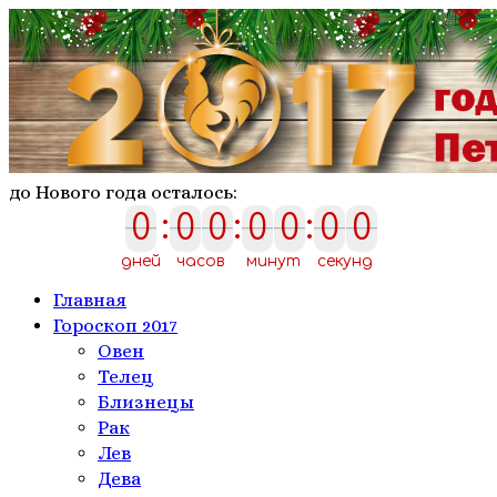
до Нового года осталось:
0
:
0
0
:
0
0
:
0
0
0
0
0
0
0
0
0
дней
часов
минут
секунд
Главная
Гороскоп 2017
Овен
Телeц
Близнецы
Рак
Лев
Дева