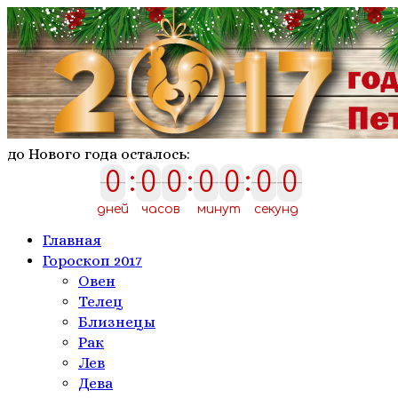
до Нового года осталось:
0
:
0
0
:
0
0
:
0
0
0
0
0
0
0
0
0
дней
часов
минут
секунд
Главная
Гороскоп 2017
Овен
Телeц
Близнецы
Рак
Лев
Дева