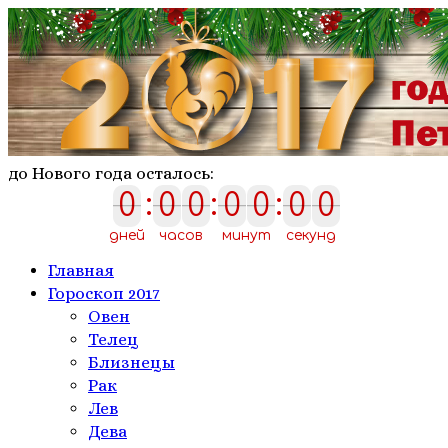
до Нового года осталось:
0
:
0
0
:
0
0
:
0
0
0
0
0
0
0
0
0
дней
часов
минут
секунд
Главная
Гороскоп 2017
Овен
Телeц
Близнецы
Рак
Лев
Дева