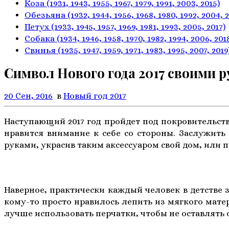
Коза
(1931, 1943, 1955, 1967,
1979, 1991, 2003, 2015)
Обезьяна
(1932, 1944, 1956, 1968,
1980, 1992, 2004, 
Петух
(1933, 1945, 1957, 1969,
1981, 1993, 2005, 2017)
Собака
(1934, 1946, 1958, 1970,
1982, 1994, 2006, 201
Свинья
(1935, 1947, 1959, 1971,
1983, 1995, 2007, 2019
Символ Нового года 2017 своими 
20 Сен, 2016
в
Новый год 2017
Наступающий 2017 год пройдет под покровительств
нравится внимание к себе со стороны. Заслужить
руками, украсив таким аксессуаром свой дом, или п
П
Наверное, практически каждый человек в детстве 
кому-то просто нравилось лепить из мягкого мате
лучше использовать перчатки, чтобы не оставлять 