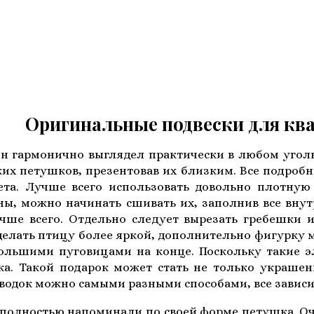
инальные подвески для ква
н гармонично выглядел практически в любом уголк
их петушков, презентовав их близким. Все подроб
нета. Лучше всего использовать довольно плотну
ны, можно начинать сшивать их, заполнив все вну
ше всего. Отдельно следует вырезать гребешки 
сделать птицу более яркой, дополнительно фигурк
большими пуговицами на конце. Поскольку такие 
а. Такой подарок может стать не только украшен
одок можно самыми разными способами, все зависит
полностью напоминали по своей форме петушка. Оч