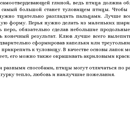
самоотвердевающей глиной, ведь птица должна об
самый большой станет туловищем птицы. Чтобы в
нужно тщательно разгладить пальцами. Лучше все
ю форму. Перья нужно делать из маленьких шарико
ь перо, обязательно сделав небольшие продольны
ь конечный результат. Клюв лучше всего вылепит
дварительно сформировав капельки или треугольник
прикрепить к туловищу. В качестве основы лапок м
деет, его можно также окрашивать акриловыми краск
разными способами, птицы могут отличаться по ра
игурку тепло, любовь и наилучшие пожелания.