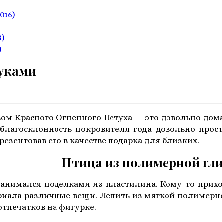
2016)
8)
)
руками
ом Красного Огненного Петуха — это довольно дом
 благосклонность покровителя года довольно прост
резентовав его в качестве подарка для близких.
тица из полимерной гли
занимался поделками из пластилина. Кому-то прих
риала различные вещи. Лепить из мягкой полимерно
отпечатков на фигурке.