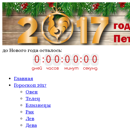
до Нового года осталось:
0
:
0
0
:
0
0
:
0
0
0
0
0
0
0
0
0
дней
часов
минут
секунд
Главная
Гороскоп 2017
Овен
Телeц
Близнецы
Рак
Лев
Дева