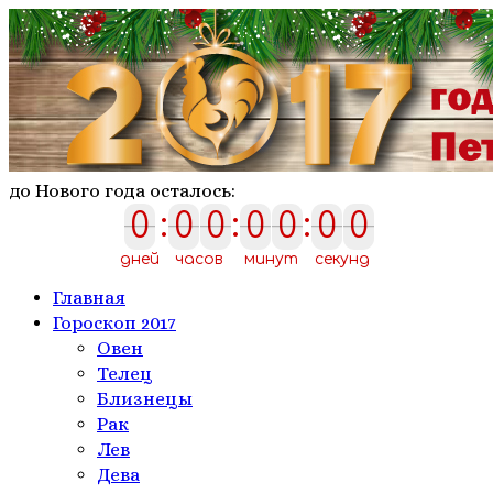
до Нового года осталось:
0
:
0
0
:
0
0
:
0
0
0
0
0
0
0
0
0
дней
часов
минут
секунд
Главная
Гороскоп 2017
Овен
Телeц
Близнецы
Рак
Лев
Дева