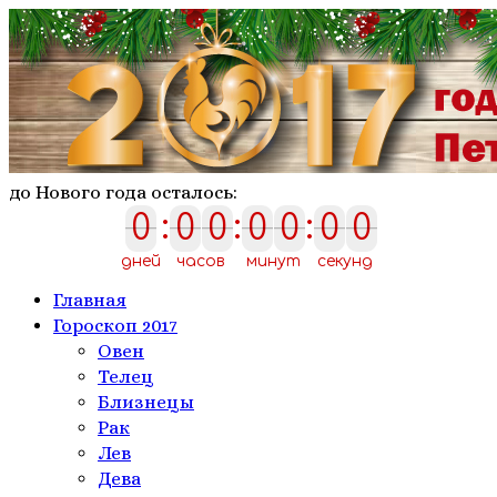
до Нового года осталось:
0
:
0
0
:
0
0
:
0
0
0
0
0
0
0
0
0
дней
часов
минут
секунд
Главная
Гороскоп 2017
Овен
Телeц
Близнецы
Рак
Лев
Дева