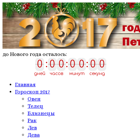
до Нового года осталось:
0
:
0
0
:
0
0
:
0
0
0
0
0
0
0
0
0
дней
часов
минут
секунд
Главная
Гороскоп 2017
Овен
Телeц
Близнецы
Рак
Лев
Дева