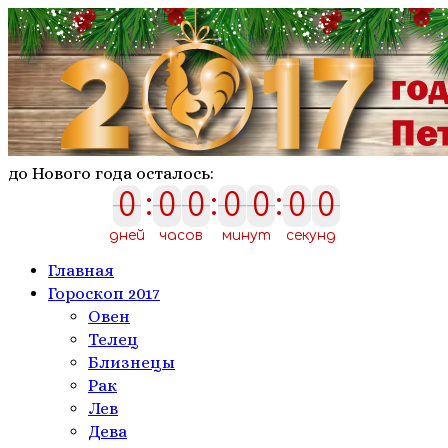
до Нового года осталось:
0
:
0
0
:
0
0
:
0
0
0
0
0
0
0
0
0
дней
часов
минут
секунд
Главная
Гороскоп 2017
Овен
Телeц
Близнецы
Рак
Лев
Дева