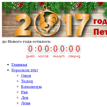
до Нового года осталось:
0
:
0
0
:
0
0
:
0
0
0
0
0
0
0
0
0
дней
часов
минут
секунд
Главная
Гороскоп 2017
Овен
Телeц
Близнецы
Рак
Лев
Дева