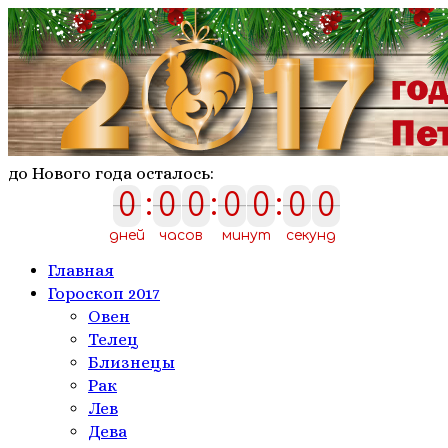
до Нового года осталось:
0
:
0
0
:
0
0
:
0
0
0
0
0
0
0
0
0
дней
часов
минут
секунд
Главная
Гороскоп 2017
Овен
Телeц
Близнецы
Рак
Лев
Дева