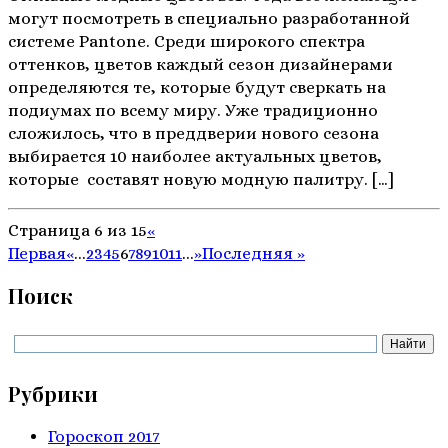
могут посмотреть в специально разработанной
системе Pantone. Среди широкого спектра
оттенков, цветов каждый сезон дизайнерами
определяются те, которые будут сверкать на
подиумах по всему миру. Уже традиционно
сложилось, что в преддверии нового сезона
выбирается 10 наиболее актуальных цветов,
которые составят новую модную палитру. […]
Страница 6 из 15
«
Первая
«
...
2
3
4
5
6
7
8
9
10
11
...
»
Последняя »
Поиск
Рубрики
Гороскоп 2017