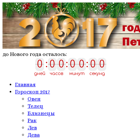
до Нового года осталось:
0
:
0
0
:
0
0
:
0
0
0
0
0
0
0
0
0
дней
часов
минут
секунд
Главная
Гороскоп 2017
Овен
Телeц
Близнецы
Рак
Лев
Дева